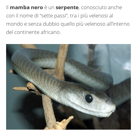
Il
mamba nero
è un
serpente
, conosciuto anche
con il nome di “sette passi”, tra i più velenosi al
mondo e senza dubbio quello più velenoso all’interno
del continente africano.