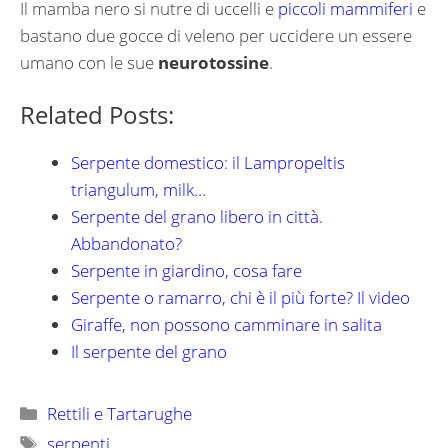
Il mamba nero si nutre di uccelli e
piccoli mammiferi
e
bastano due gocce di veleno per uccidere un essere
umano con le sue
neurotossine
.
Related Posts:
Serpente domestico: il Lampropeltis
triangulum, milk…
Serpente del grano libero in città.
Abbandonato?
Serpente in giardino, cosa fare
Serpente o ramarro, chi è il più forte? Il video
Giraffe, non possono camminare in salita
Il serpente del grano
Categorie
Rettili e Tartarughe
Tag
serpenti