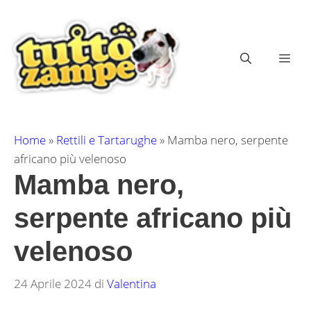
Vai
al
contenuto
ME
Home
»
Rettili e Tartarughe
»
Mamba nero, serpente
africano più velenoso
Mamba nero,
serpente africano più
velenoso
24 Aprile 2024
di
Valentina