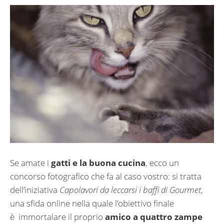
Se amate i
gatti e la buona cucina
, ecco un
concorso fotografico che fa al caso vostro: si tratta
dell’iniziativa
Capolavori da leccarsi i baffi di Gourmet
,
una sfida online nella quale l’obiettivo finale
è immortalare il proprio
amico a quattro zampe