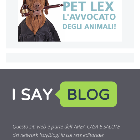
Questo siti web è parte dell’ AREA CASA E SALUTE
del network IsayBlog! la cui rete editoriale