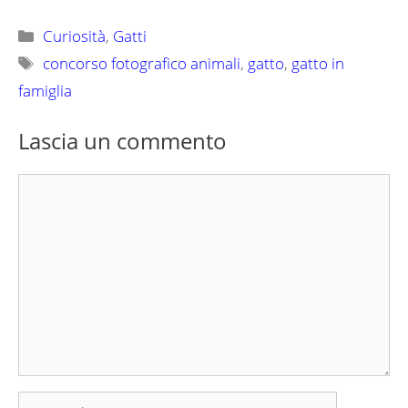
Categorie
Curiosità
,
Gatti
Tag
concorso fotografico animali
,
gatto
,
gatto in
famiglia
Lascia un commento
Commento
Nome