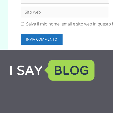
Sito
web
Salva il mio nome, email e sito web in quest