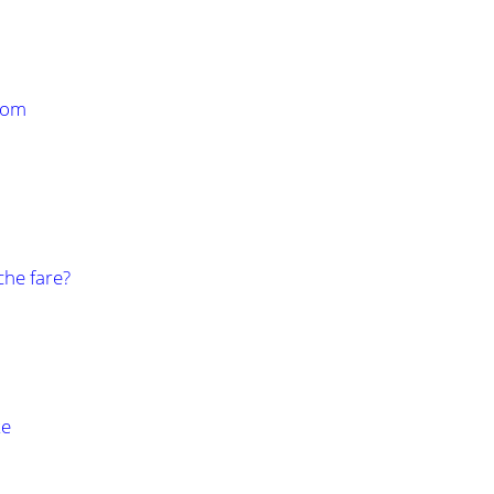
com
 che fare?
te