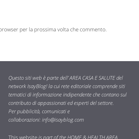
o browser per la prossima volta che commento.
Questo siti web è parte dell’ AREA CASA E SALUTE del
network IsayBlog! la cui rete editoriale comprende siti
tematici di informazione indipendente che contano sul
contributo di appassionati ed esperti del settore.
Per pubblicità, comunicati e
collaborazioni:
info@isayblog.com
This website
is part of the HOME & HEALTH AREA