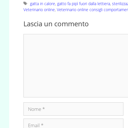
Tag
gatta in calore
,
gatto fa pipì fuori dalla lettiera
,
sterilizza
Veterinario online
,
Veterinario online consigli comportame
Lascia un commento
Commento
Nome
Email