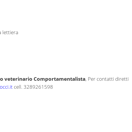
 lettiera
ico veterinario Comportamentalista
, Per contatti diretti
cci.it
cell. 3289261598