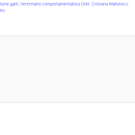
zione gatti
,
Veterinario comportamentalista Dott. Cristiana Matteocci
,
nto