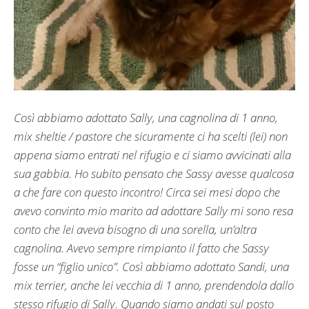
Così abbiamo adottato Sally, una cagnolina di 1 anno,
mix sheltie / pastore che sicuramente ci ha scelti (lei) non
appena siamo entrati nel rifugio e ci siamo avvicinati alla
sua gabbia. Ho subito pensato che Sassy avesse qualcosa
a che fare con questo incontro! Circa sei mesi dopo che
avevo convinto mio marito ad adottare Sally mi sono resa
conto che lei aveva bisogno di una sorella, un’altra
cagnolina. Avevo sempre rimpianto il fatto che Sassy
fosse un “figlio unico”. Così abbiamo adottato Sandi, una
mix terrier, anche lei vecchia di 1 anno, prendendola dallo
stesso rifugio di Sally. Quando siamo andati sul posto