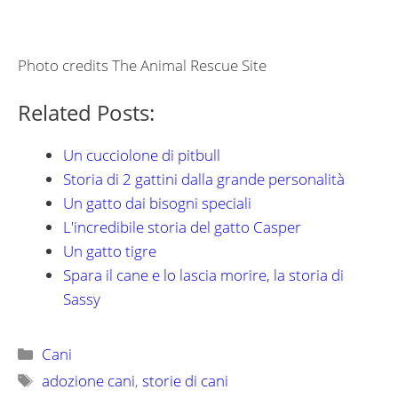
Photo credits The Animal Rescue Site
Related Posts:
Un cucciolone di pitbull
Storia di 2 gattini dalla grande personalità
Un gatto dai bisogni speciali
L'incredibile storia del gatto Casper
Un gatto tigre
Spara il cane e lo lascia morire, la storia di
Sassy
Categorie
Cani
Tag
adozione cani
,
storie di cani