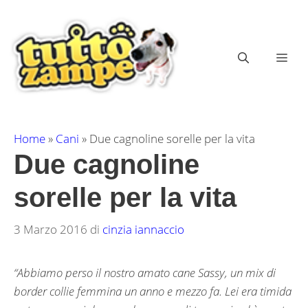
Vai
al
contenuto
ME
Home
»
Cani
»
Due cagnoline sorelle per la vita
Due cagnoline
sorelle per la vita
3 Marzo 2016
di
cinzia iannaccio
“Abbiamo perso il nostro amato cane Sassy, un mix di
border collie femmina un anno e mezzo fa. Lei era timida