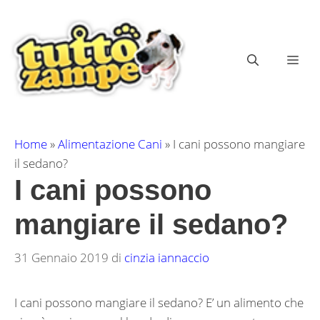
Vai
al
contenuto
ME
Home
»
Alimentazione Cani
»
I cani possono mangiare
il sedano?
I cani possono
mangiare il sedano?
31 Gennaio 2019
di
cinzia iannaccio
I cani possono mangiare il sedano? E’ un alimento che