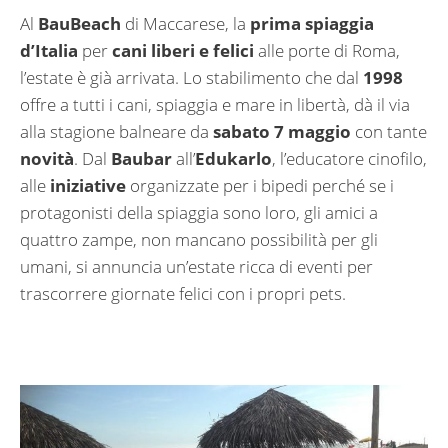
Al
BauBeach
di Maccarese, la
prima spiaggia
d’Italia
per
cani liberi e felici
alle porte di Roma,
l’estate è già arrivata. Lo stabilimento che dal
1998
offre a tutti i cani, spiaggia e mare in libertà, dà il via
alla stagione balneare da
sabato 7 maggio
con tante
novità
. Dal
Baubar
all’
Edukarlo
, l’educatore cinofilo,
alle
iniziative
organizzate per i bipedi perché se i
protagonisti della spiaggia sono loro, gli amici a
quattro zampe, non mancano possibilità per gli
umani, si annuncia un’estate ricca di eventi per
trascorrere giornate felici con i propri pets.