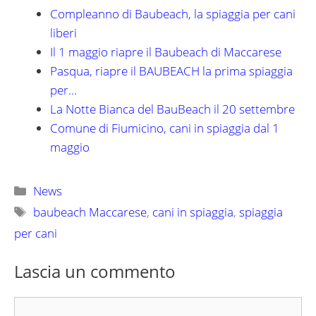
Compleanno di Baubeach, la spiaggia per cani
liberi
Il 1 maggio riapre il Baubeach di Maccarese
Pasqua, riapre il BAUBEACH la prima spiaggia
per…
La Notte Bianca del BauBeach il 20 settembre
Comune di Fiumicino, cani in spiaggia dal 1
maggio
Categorie
News
Tag
baubeach Maccarese
,
cani in spiaggia
,
spiaggia
per cani
Lascia un commento
Commento