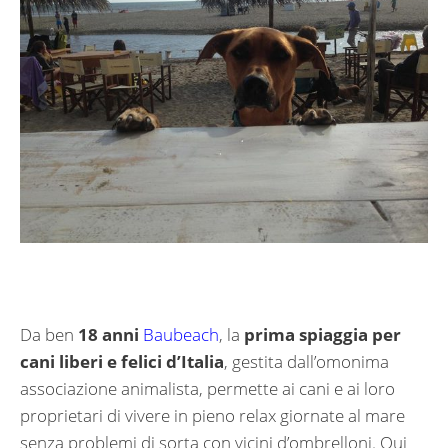
Da ben
18 anni
Baubeach
, la
prima spiaggia per
cani liberi e felici d’Italia
, gestita dall’omonima
associazione animalista, permette ai cani e ai loro
proprietari di vivere in pieno relax giornate al mare
senza problemi di sorta con vicini d’ombrelloni. Qui