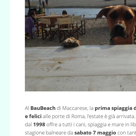
Al
BauBeach
di Maccarese, la
prima spiaggia d
e felici
alle porte di Roma, l’estate è già arrivata
dal
1998
offre a tutti i cani, spiaggia e mare in libe
stagione balneare da
sabato 7 maggio
con tan