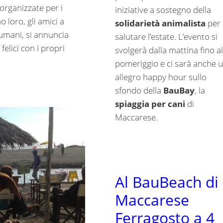
organizzate per i
iniziative a sostegno della
 loro, gli amici a
solidarietà animalista
per
umani, si annuncia
salutare l’estate. L’evento si
felici con i propri
svolgerà dalla mattina fino al
pomeriggio e ci sarà anche 
allegro happy hour sullo
sfondo della
BauBay
, la
spiaggia per cani
di
Maccarese.
Al BauBeach di
Maccarese
Ferragosto a 4