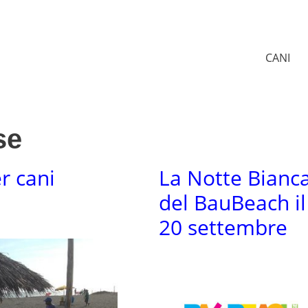
CANI
se
r cani
La Notte Bianc
del BauBeach il
20 settembre