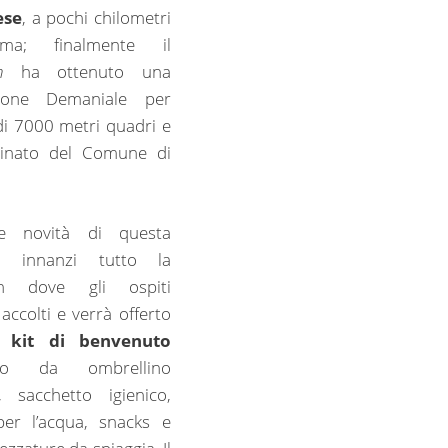
ese
, a pochi chilometri
a; finalmente il
h
ha ottenuto una
ione Demaniale per
di 7000 metri quadri e
ocinato del Comune di
e novità di questa
e; innanzi tutto la
on dove gli ospiti
accolti e verrà offerto
un
kit di benvenuto
to da ombrellino
, sacchetto igienico,
per l’acqua, snacks e