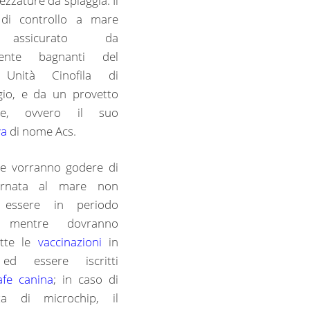
rezzature da spiaggia. Il
o di controllo a mare
assicurato da
stente bagnanti del
 Unità Cinofila di
gio, e da un provetto
ore, ovvero il suo
va
di nome Acs.
he vorranno godere di
ornata al mare non
 essere in periodo
e, mentre dovranno
utte le
vaccinazioni
in
ed essere iscritti
afe canina
; in caso di
a di microchip, il