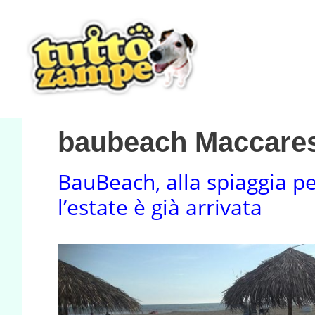
Vai
al
contenuto
baubeach Maccare
BauBeach, alla spiaggia pe
l’estate è già arrivata