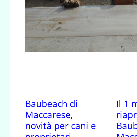
Baubeach di
Il 1
Maccarese,
riapr
novità per cani e
Baub
proprietari
Macc