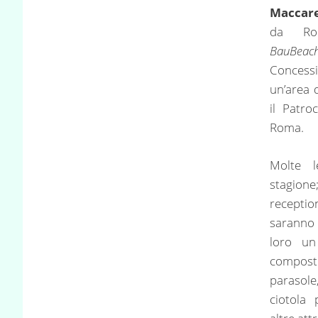
Maccar
da Rom
BauBeac
Concess
un’area 
il Patr
Roma.
Molte l
stagion
recepti
saranno 
loro 
compos
parasole
ciotola 