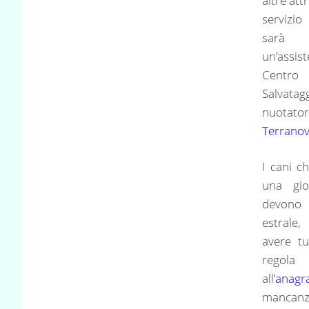
altre att
servizi
sarà 
un’assi
Centro
Salvatag
nuotat
Terrano
I cani c
una gi
devono
estral
avere t
regola 
all’
anagr
mancanz