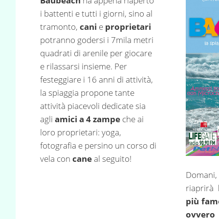
Baubeach
ha appena riaperto
i battenti e tutti i giorni, sino al
tramonto,
cani
e
proprietari
potranno godersi i 7mila metri
quadrati di arenile per giocare
e rilassarsi insieme. Per
festeggiare i 16 anni di attività,
la spiaggia propone tante
attività piacevoli dedicate sia
agli
amici a 4 zampe
che ai
loro proprietari: yoga,
fotografia e persino un corso di
vela con
cane
al seguito!
Domani
riaprirà
più famo
ovver