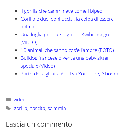
Il gorilla che camminava come i bipedi
Gorilla e due leoni uccisi, la colpa di essere
animali
Una foglia per due: il gorilla Kwibi insegna...
(VIDEO)
10 animali che sanno cos'è l'amore (FOTO)
Bulldog francese diventa una baby sitter
speciale (Video)
Parto della giraffa April su You Tube, è boom
di…
Categorie
video
Tag
gorilla
,
nascita
,
scimmia
Lascia un commento