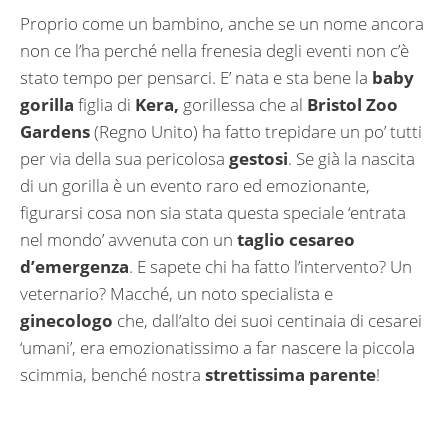
Proprio come un bambino, anche se un nome ancora
non ce l’ha perché nella frenesia degli eventi non c’è
stato tempo per pensarci. E’ nata e sta bene la
baby
gorilla
figlia di
Kera,
gorillessa che al
Bristol Zoo
Gardens
(Regno Unito) ha fatto trepidare un po’ tutti
per via della sua pericolosa
gestosi
. Se già la nascita
di un gorilla è un evento raro ed emozionante,
figurarsi cosa non sia stata questa speciale ‘entrata
nel mondo’ avvenuta con un
taglio cesareo
d’emergenza
. E sapete chi ha fatto l’intervento? Un
veternario? Macché, un noto specialista e
ginecologo
che, dall’alto dei suoi centinaia di cesarei
‘umani’, era emozionatissimo a far nascere la piccola
scimmia, benché nostra
strettissima parente
!