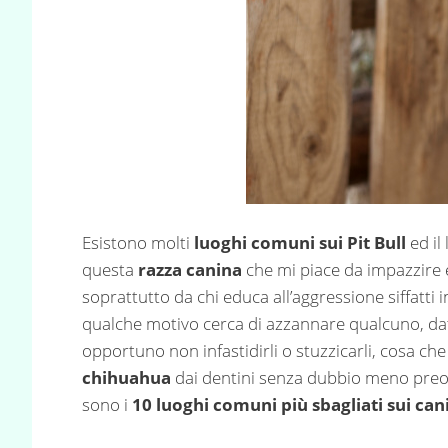
Esistono molti
luoghi comuni sui Pit Bull
ed il
questa
razza canina
che mi piace da impazzire 
soprattutto da chi educa all’aggressione siffatti
qualche motivo cerca di azzannare qualcuno, data
opportuno non infastidirli o stuzzicarli, cosa c
chihuahua
dai dentini senza dubbio meno preoc
sono i
10 luoghi comuni più sbagliati sui cani 