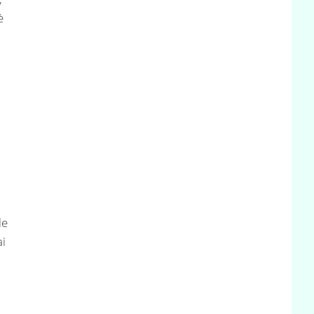
è
le
i