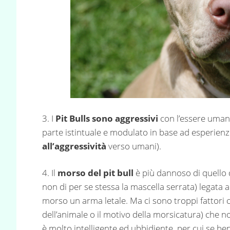
3. I
Pit Bulls sono aggressivi
con l’essere uman
parte istintuale e modulato in base ad esperienz
all’aggressività
verso umani).
4. Il
morso del pit bull
è più dannoso di quello di
non di per se stessa la mascella serrata) legata al
morso un arma letale. Ma ci sono troppi fattori c
dell’animale o il motivo della morsicatura) che no
è molto intelligente ed ubbidiente, per cui se be