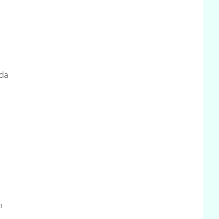
 da
o
,