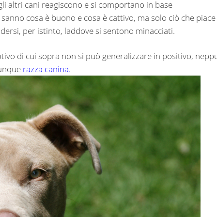
gli altri cani reagiscono e si comportano in base
sanno cosa è buono e cosa è cattivo, ma solo ciò che piace
ersi, per istinto, laddove si sentono minacciati.
otivo di cui sopra non si può generalizzare in positivo, nepp
lunque
razza canina.