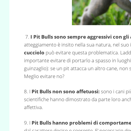
7.
I Pit Bulls sono sempre aggressivi con gli a
atteggiamento è insito nella sua natura, nel suo
cucciolo
può evitare questa problematica. Ladd
importante evitare di portarlo a spasso in luoghi 
guinzaglio): se un pit attacca un altro cane, non 
Meglio evitare no?
8. I
Pit Bulls non sono affetuosi:
sono i cani pi
scientifiche hanno dimostrato da parte loro anch
affettiva.
9. I
Pit Bulls
hanno problemi di comportam
dal carattere deciso e coerente. E’ necessario ded