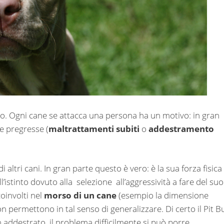
o. Ogni cane se attacca una persona ha un motivo: in gran
e pregresse (
maltrattamenti subiti
o
addestramento
 altri cani. In gran parte questo è vero: è la sua forza fisica 
l’istinto dovuto alla
selezione
all’aggressività a fare del suo
oinvolti nel
morso di un cane
(esempio la dimensione
n permettono in tal senso di generalizzare. Di certo il Pit Bu
n addestrato, il problema difficilmente si può porre.