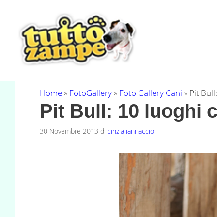
Vai
al
contenuto
Home
»
FotoGallery
»
Foto Gallery Cani
»
Pit Bul
Pit Bull: 10 luoghi 
30 Novembre 2013
di
cinzia iannaccio