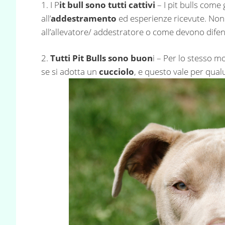
1. I P
it bull sono tutti cattivi
– I pit bulls come 
all’
addestramento
ed esperienze ricevute. Non 
all’allevatore/ addestratore o come devono difend
2.
Tutti Pit Bulls sono buon
i – Per lo stesso m
se si adotta un
cucciolo
, e questo vale per qua