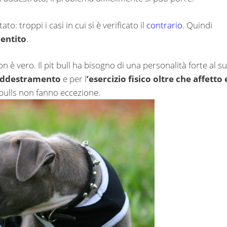
to: troppi i casi in cui si è verificato il
contrario
. Quindi
mentito
.
on è vero. Il pit bull ha bisogno di una personalità forte al s
ddestramento
e per l
’esercizio fisico oltre che affetto 
it bulls non fanno eccezione.