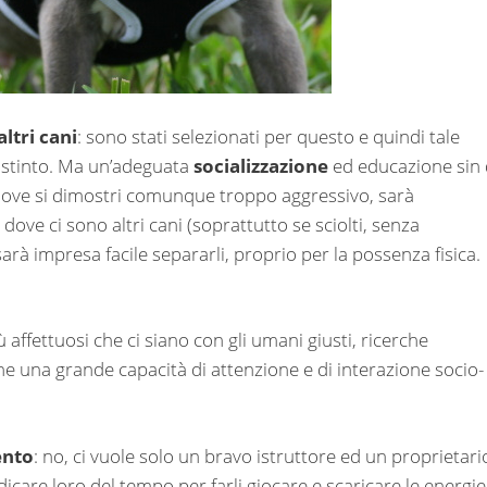
ltri cani
: sono stati selezionati per questo e quindi tale
 istinto. Ma un’adeguata
socializzazione
ed educazione sin
ove si dimostri comunque troppo aggressivo, sarà
dove ci sono altri cani (soprattutto se sciolti, senza
sarà impresa facile separarli, proprio per la possenza fisica.
ù affettuosi che ci siano con gli umani giusti, ricerche
e una grande capacità di attenzione e di interazione socio-
ento
: no, ci vuole solo un bravo istruttore ed un proprietari
icare loro del tempo per farli giocare e scaricare le energie