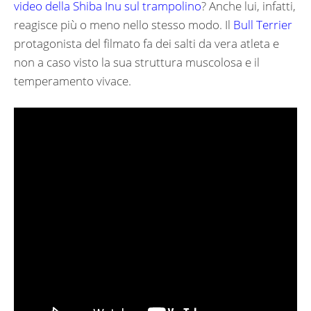
video della Shiba Inu sul trampolino
? Anche lui, infatti,
reagisce più o meno nello stesso modo. Il
Bull Terrier
protagonista del filmato fa dei salti da vera atleta e
non a caso visto la sua struttura muscolosa e il
temperamento vivace.