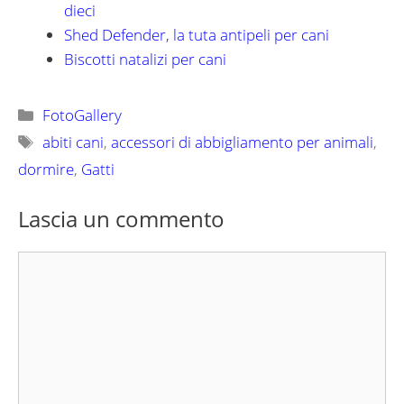
dieci
Shed Defender, la tuta antipeli per cani
Biscotti natalizi per cani
Categorie
FotoGallery
Tag
abiti cani
,
accessori di abbigliamento per animali
,
dormire
,
Gatti
Lascia un commento
Commento