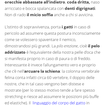
orecchie abbassate all’indietro
,
coda dritta,
naso
arricciato e bocca spalancata con
denti digrignati
.
Non di rado
il micio soffia
anche a chi si avvicina.
L’istinto di sopravvivenza, porta
i gatti
in caso di
pericolo ad assumere questa postura inconsciamente
come se volessero spaventare il nemico,
dimostrandosi più grandi. La
pilo erezione
, cioè
il pelo
addrizzato
è l’equivalente della nostra pelle d’oca che
si manifesta proprio in caso di paura o di freddo.
Interessante è invece l’allungamento vero e proprio
che c’è nell’
arcuare la schiena
: la colonna vertebrale
felina conta infatti circa 60 vertebre, il doppio delle
nostre, che in tal caso vengono ben distese e
mostrate (per lo stesso motivo tende a fare spesso
stretching e riesce ad assumere le posizioni più buffe
ed elastiche). Il
linguaggio del corpo del gatto
in