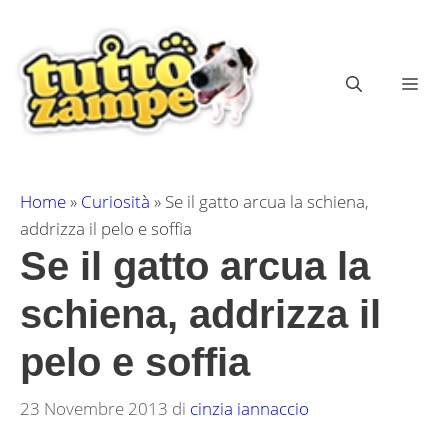
Vai
al
contenuto
ME
Home
»
Curiosità
»
Se il gatto arcua la schiena,
addrizza il pelo e soffia
Se il gatto arcua la
schiena, addrizza il
pelo e soffia
23 Novembre 2013
di
cinzia iannaccio