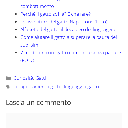
combattimento
Perché il gatto soffia? E che fare?
Le avventure del gatto Napoleone (Foto)
Alfabeto del gatto, il decalogo del linguaggio…
Come aiutare il gatto a superare la paura dei
suoi simili
7 modi con cui il gatto comunica senza parlare
(FOTO)
Categorie
Curiosità
,
Gatti
Tag
comportamento gatto
,
linguaggio gatto
Lascia un commento
Commento