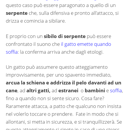
questo caso può essere paragonato a quello di un
serpente
che, sulla difensiva e pronto all’attacco, si
drizza e comincia a sibilare.
E proprio con un
sibilo di serpente
può essere
confrontato il suono che
il gatto emette quando
soffia
: la conferma arriva anche dagli etologi.
Un gatto può assumere questo atteggiamento
improvvisamente, per uno spavento immediato,
arcua la schiena e addrizza il pelo
davanti ad un
cane
, ad
altri gatti,
ad
estranei
o
bambini
e
soffia
,
fino a quando non si sente sicuro. Cosa fare?
Raramente attacca, a patto che qualcuno non insista
nel volerlo toccare o prendere.
Fate in modo che si
allontani, si metta in sicurezza, e si tranquillizzerà. Se
questo atteggiamento si ripete in caso di uno stress,