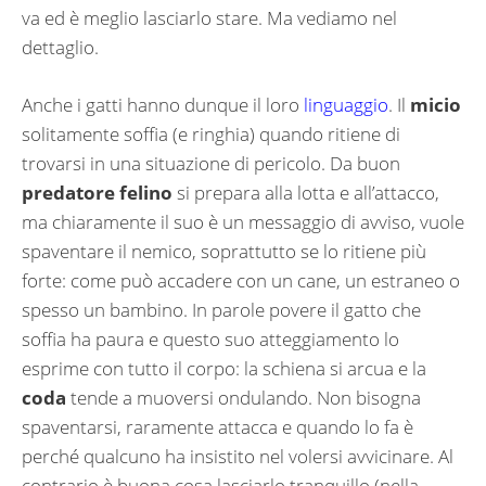
va ed è meglio lasciarlo stare. Ma vediamo nel
dettaglio.
Anche i gatti hanno dunque il loro
linguaggio
. Il
micio
solitamente soffia (e ringhia) quando ritiene di
trovarsi in una situazione di pericolo. Da buon
predatore felino
si prepara alla lotta e all’attacco,
ma chiaramente il suo è un messaggio di avviso, vuole
spaventare il nemico, soprattutto se lo ritiene più
forte: come può accadere con un cane, un estraneo o
spesso un bambino. In parole povere il gatto che
soffia ha paura e questo suo atteggiamento lo
esprime con tutto il corpo: la schiena si arcua e la
coda
tende a muoversi ondulando. Non bisogna
spaventarsi, raramente attacca e quando lo fa è
perché qualcuno ha insistito nel volersi avvicinare. Al
contrario è buona cosa lasciarlo tranquillo (nella