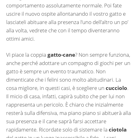
comportamento assolutamente normale. Poi fate
uscire il nuovo ospite allontanando il vostro gatto e
lasciateli abituare alla presenza l’uno dell’altro un po’
alla volta, vedrete che con il tempo diventeranno
ottimi amici.
Vi piace la coppia
gatto-cane
? Non sempre funziona,
anche perché adottare un compagno di giochi per un
gatto è sempre un evento traumatico. Non
dimenticate che i felini sono molto abitudinari. La
cosa migliore, in questi casi, è scegliere un
cucciolo
.
Il micio di casa, infatti, capirà subito che per lui non
rappresenta un pericolo. È chiaro che inizialmente
resterà sulla difensiva, ma piano piano si abituerà alla
sua presenza e il cane saprà farsi accettare
rapidamente. Ricordate solo di sistemare la
ciotola
del gatto in un luogo inaccessibile a fido… i cani,