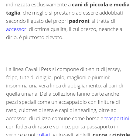
indirizzata esclusivamente a
cani di piccola e media
taglia
, che meglio si prestano ad essere addobbati
secondo il gusto dei propri
padroni
: si tratta di
accessori
di ottima qualità, il cui prezzo, neanche a
dirlo, è piuttosto elevato.
La linea Cavalli Pets si compone di t-shirt di jersey,
felpe, tute di ciniglia, polo, maglioni e piumini:
insomma una vera linea di abbigliamento, al pari di
quella umana. Della collezione fanno parte anche
pezzi speciali come un accappatoio con finiture di
raso, culottes di seta e capi di shearling, oltre ad
accessori di utilizzo comune come borse e
trasportini
con fodera di raso e vernice, porta-passaporto in
vernice e poi
collari
, guinzagli, gioielli,
cucce
e
ciotole