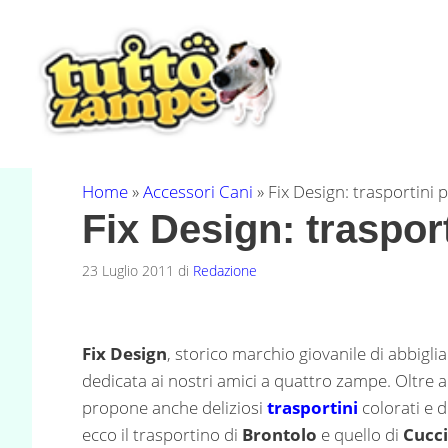
Vai
al
contenuto
Home
»
Accessori Cani
»
Fix Design: trasportini 
Fix Design: trasport
23 Luglio 2011
di
Redazione
Fix Design
, storico marchio giovanile di abbig
dedicata ai nostri amici a quattro zampe. Oltre a
propone anche deliziosi
trasportini
colorati e 
ecco il trasportino di
Brontolo
e quello di
Cucci