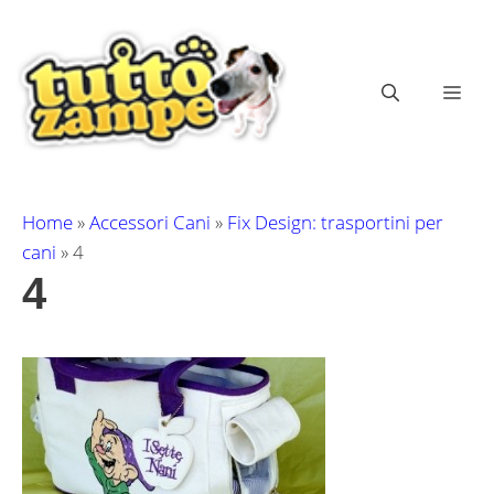
Vai
al
contenuto
ME
Home
»
Accessori Cani
»
Fix Design: trasportini per
cani
»
4
4