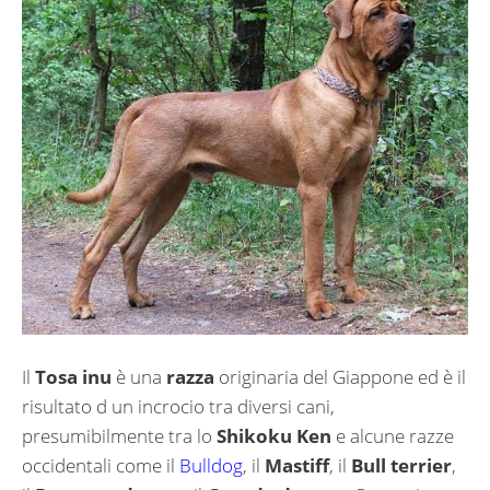
Il
Tosa inu
è una
razza
originaria del Giappone ed è il
risultato d un incrocio tra diversi cani,
presumibilmente tra lo
Shikoku Ken
e alcune razze
occidentali come il
Bulldog
, il
Mastiff
, il
Bull terrier
,