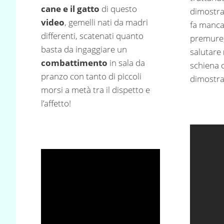
cane e il gatto
di questo
dimostrar
video
, gemelli nati da madri
fa manca
differenti, scatenati quanto
premure,
basta da ingaggiare un
salutare
combattimento
in sala da
schiena 
pranzo con tanto di piccoli
dimostra
morsi a metà tra il dispetto e
l’affetto!