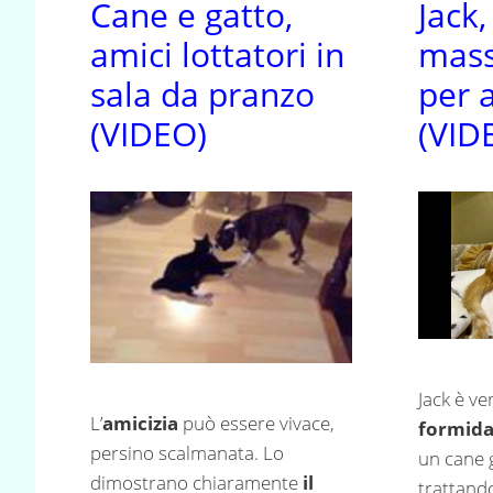
Cane e gatto,
Jack,
amici lottatori in
mass
sala da pranzo
per 
(VIDEO)
(VID
Jack è v
L’
amicizia
può essere vivace,
formida
persino scalmanata. Lo
un cane 
dimostrano chiaramente
il
trattando