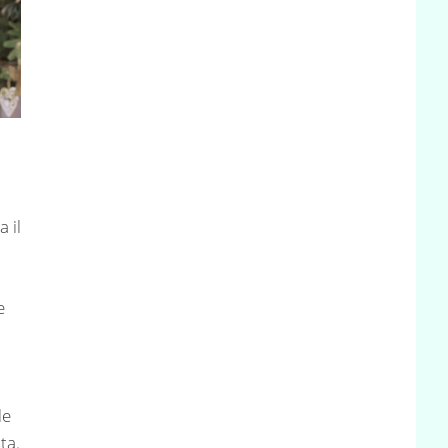
a il
e
le
ta.