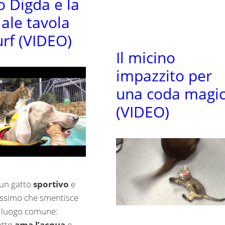
o Digda e la
iale tavola
urf (VIDEO)
Il micino
impazzito per
una coda magi
(VIDEO)
un gatto
sportivo
e
issimo che smentisce
n luogo comune:
utto
ama l’acqua
e