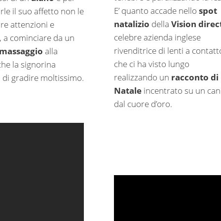
E’ quanto accade nello
spot
le il suo affetto non le
natalizio
della
Vision direc
re attenzioni e
celebre azienda inglese
 a cominciare da un
rivenditrice di lenti a contatt
massaggio
alla
che ci ha visto lungo
che la signorina
realizzando un
racconto di
 di gradire moltissimo.
Natale
incentrato su un can
dal cuore d’oro.