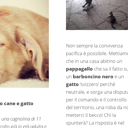
Non sempre la convivenza
pacifica è possibile. Mettiam
che in una casa abitino un
pappagallo
che sa il fatto s
un
barboncino nero
e un
gatto
‘svizzero’ perché
neutrale, e sorga una disput
per il comando e il controllo
to cane e gatto
del territorio, una roba da n
metterci il becco! Chi la
e una cagnolina di 11
spunterà? La risposta è nel
colto già in età adulta e