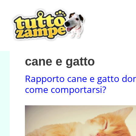
Vai
al
contenuto
cane e gatto
Rapporto cane e gatto dom
come comportarsi?