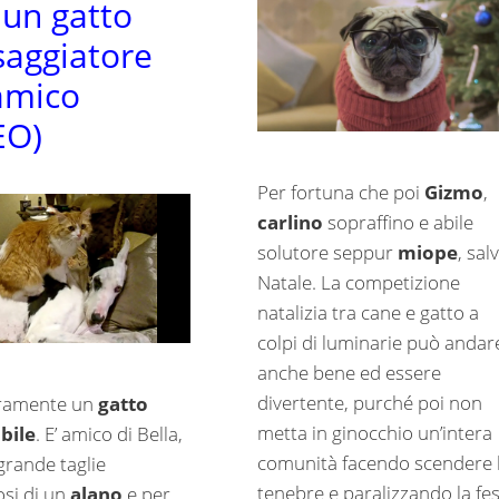
 un gatto
aggiatore
amico
EO)
Per fortuna che poi
Gizmo
,
carlino
sopraffino e abile
solutore seppur
miope
, salv
Natale. La competizione
natalizia tra cane e gatto a
colpi di luminarie può andar
anche bene ed essere
divertente, purché poi non
eramente un
gatto
metta in ginocchio un’intera
bile
. E’ amico di Bella,
comunità facendo scendere 
grande taglie
tenebre e paralizzando la fes
si di un
alano
e per