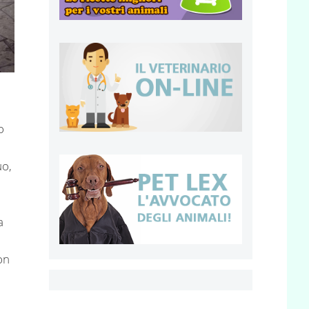
o
uo,
a
on