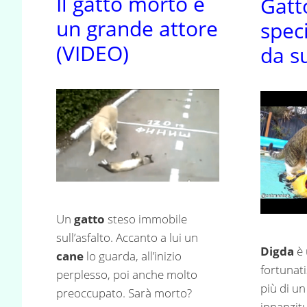
Il gatto morto è
Gatt
un grande attore
spec
(VIDEO)
da s
Un
gatto
steso immobile
sull’asfalto. Accanto a lui un
Digda
è 
cane
lo guarda, all’inizio
fortunat
perplesso, poi anche molto
più di u
preoccupato. Sarà morto?
innanzit