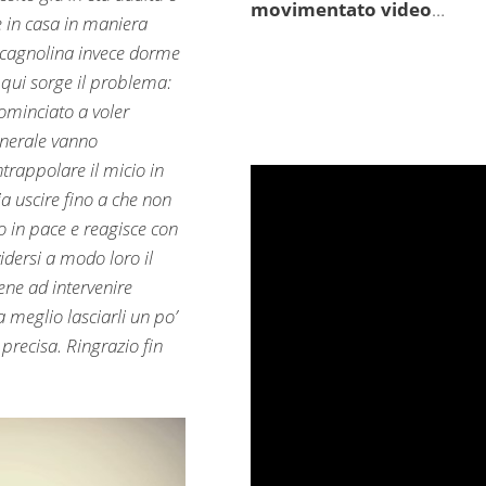
movimentato video
…
e in casa in maniera
a cagnolina invece dorme
 qui sorge il problema:
ominciato a voler
enerale vanno
trappolare il micio in
a uscire fino a che non
o in pace e reagisce con
vidersi a modo loro il
ene ad intervenire
a meglio lasciarli un po’
 precisa. Ringrazio fin