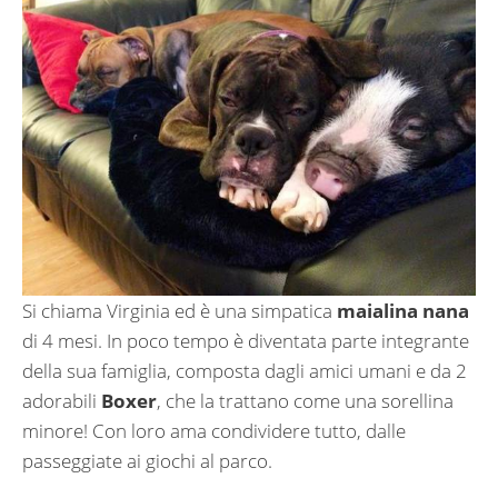
Si chiama Virginia ed è una simpatica
maialina nana
di 4 mesi. In poco tempo è diventata parte integrante
della sua famiglia, composta dagli amici umani e da 2
adorabili
Boxer
, che la trattano come una sorellina
minore! Con loro ama condividere tutto, dalle
passeggiate ai giochi al parco.