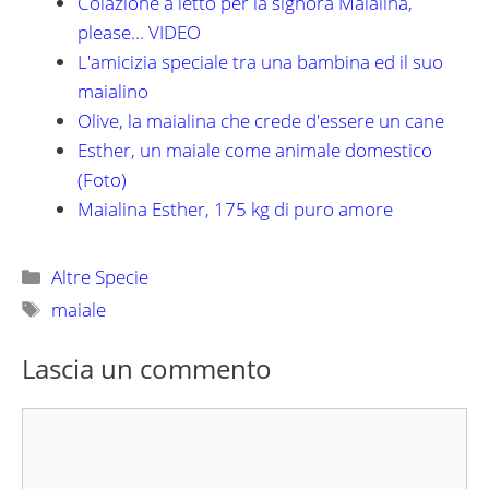
Colazione a letto per la signora Maialina,
please... VIDEO
L'amicizia speciale tra una bambina ed il suo
maialino
Olive, la maialina che crede d'essere un cane
Esther, un maiale come animale domestico
(Foto)
Maialina Esther, 175 kg di puro amore
Categorie
Altre Specie
Tag
maiale
Lascia un commento
Commento