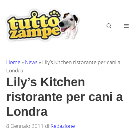
Vai
al
contenuto
ME
Home
»
News
»
Lily’s Kitchen ristorante per cani a
Londra
Lily’s Kitchen
ristorante per cani a
Londra
8 Gennaio 2011
di
Redazione