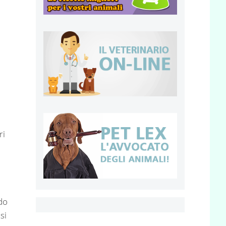
ri
do
si