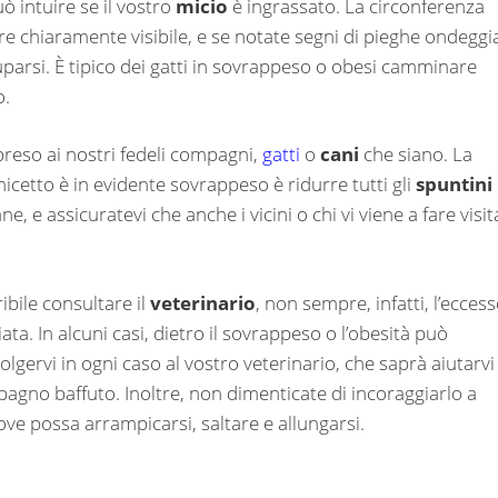
uò intuire se il vostro
micio
è ingrassato. La circonferenza
sere chiaramente visibile, e se notate segni di pieghe ondeggia
uparsi. È tipico dei gatti in sovrappeso o obesi camminare
o.
reso ai nostri fedeli compagni,
gatti
o
cani
che siano. La
micetto è in evidente sovrappeso è ridurre tutti gli
spuntini
e, e assicuratevi che anche i vicini o chi vi viene a fare visit
ibile consultare il
veterinario
, non sempre, infatti, l’ecces
ata. In alcuni casi, dietro il sovrappeso o l’obesità può
volgervi in ogni caso al vostro veterinario, che saprà aiutarvi
pagno baffuto. Inoltre, non dimenticate di incoraggiarlo a
ve possa arrampicarsi, saltare e allungarsi.