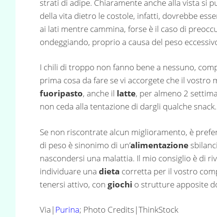
strati di adipe. Chiaramente anche alla vista si p
della vita dietro le costole, infatti, dovrebbe es
ai lati mentre cammina, forse è il caso di preocc
ondeggiando, proprio a causa del peso eccessiv
I chili di troppo non fanno bene a nessuno, comp
prima cosa da fare se vi accorgete che il vostro 
fuoripasto
, anche il
latte
, per almeno 2 settiman
non ceda alla tentazione di dargli qualche snack.
Se non riscontrate alcun miglioramento, è prefer
di peso è sinonimo di un’
alimentazione
sbilanci
nascondersi una malattia. Il mio consiglio è di ri
individuare una
dieta
corretta per il vostro com
tenersi attivo, con
giochi
o strutture apposite do
Via|
Purina
; Photo Credits|ThinkStock