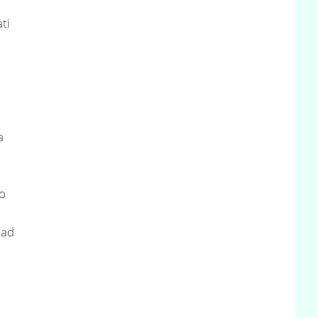
ti
a
so
 ad