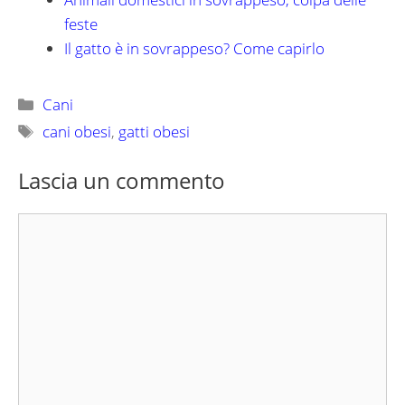
feste
Il gatto è in sovrappeso? Come capirlo
Categorie
Cani
Tag
cani obesi
,
gatti obesi
Lascia un commento
Commento