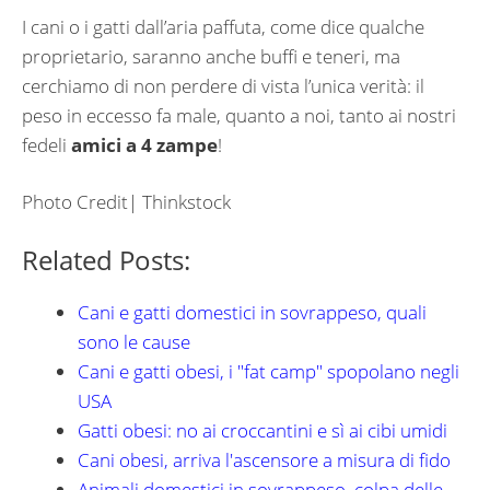
I cani o i gatti dall’aria paffuta, come dice qualche
proprietario, saranno anche buffi e teneri, ma
cerchiamo di non perdere di vista l’unica verità: il
peso in eccesso fa male, quanto a noi, tanto ai nostri
fedeli
amici a 4 zampe
!
Photo Credit| Thinkstock
Related Posts:
Cani e gatti domestici in sovrappeso, quali
sono le cause
Cani e gatti obesi, i "fat camp" spopolano negli
USA
Gatti obesi: no ai croccantini e sì ai cibi umidi
Cani obesi, arriva l'ascensore a misura di fido
Animali domestici in sovrappeso, colpa delle