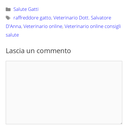
Categorie
Salute Gatti
Tag
raffreddore gatto
,
Veterinario Dott. Salvatore
D'Anna
,
Veterinario online
,
Veterinario online consigli
salute
Lascia un commento
Commento