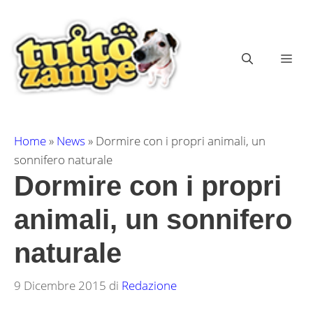
Vai
al
contenuto
ME
Home
»
News
»
Dormire con i propri animali, un
sonnifero naturale
Dormire con i propri
animali, un sonnifero
naturale
9 Dicembre 2015
di
Redazione