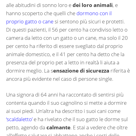
alle abitudini di sonno loro e
dei loro animali
, e
hanno scoperto che quelli che
dormono con il
proprio gatto o cane
si sentono più sicuri e protetti.
Di questi pazienti, il 56 per cento ha condiviso letto o
camera da letto con un gatto o un cane, ma solo il 20
per cento ha riferito di essere svegliato dal proprio
animale domestico, e il 41 per cento ha detto che la
presenza del proprio pet a letto in realtà li aiuta a
dormire meglio. La s
ensazione di sicurezza
riferita è
ancora più evidente nel caso di persone single.
Una signora di 64 anni ha raccontato di sentirsi più
contenta quando il suo cagnolino si mette a dormire
ai suoi piedi. Un’altra ha descritto i suoi cani come
‘scaldaletto’
e ha rivelato che il suo gatto le dorme sul
petto, agendo da
calmante
. E stai a vedere che oltre
all’effetto salutare si abbattono anche i costi delle