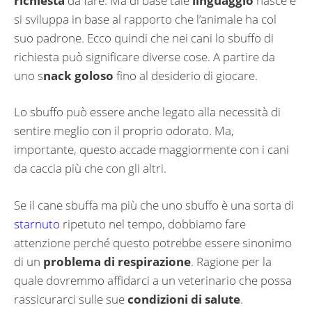
richiesta
da fare. Ma di base tale
linguaggio
nasce e
si sviluppa in base al rapporto che l’animale ha col
suo padrone. Ecco quindi che nei cani lo sbuffo di
richiesta può significare diverse cose. A partire da
uno s
nack goloso
fino al desiderio di giocare.
Lo sbuffo può essere anche legato alla necessità di
sentire meglio con il proprio odorato. Ma,
importante, questo accade maggiormente con i cani
da caccia più che con gli altri.
Se il cane sbuffa ma più che uno sbuffo è una sorta di
starnuto
ripetuto nel tempo, dobbiamo fare
attenzione perché questo potrebbe essere sinonimo
di un
problema di respirazione
. Ragione per la
quale dovremmo affidarci a un veterinario che possa
rassicurarci sulle sue
condizioni di salute
.