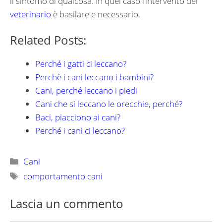
il sintomo di qualcosa. In quel caso l’intervento del
veterinario
è basilare e necessario.
Related Posts:
Perché i gatti ci leccano?
Perchè i cani leccano i bambini?
Cani, perché leccano i piedi
Cani che si leccano le orecchie, perché?
Baci, piacciono ai cani?
Perché i cani ci leccano?
Categorie
Cani
Tag
comportamento cani
Lascia un commento