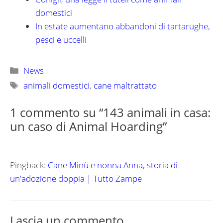
domestici
In estate aumentano abbandoni di tartarughe,
pesci e uccelli
Categorie
News
Tag
animali domestici
,
cane maltrattato
1 commento su “143 animali in casa:
un caso di Animal Hoarding”
Pingback:
Cane Minù e nonna Anna, storia di
un'adozione doppia | Tutto Zampe
Lascia un commento