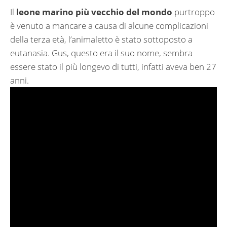
Il
leone marino più vecchio del mondo
purtroppo
è venuto a mancare a causa di alcune complicazioni
della terza età, l’animaletto è stato sottoposto a
eutanasia. Gus, questo era il suo nome, sembra
essere stato il più longevo di tutti, infatti aveva ben 27
anni.