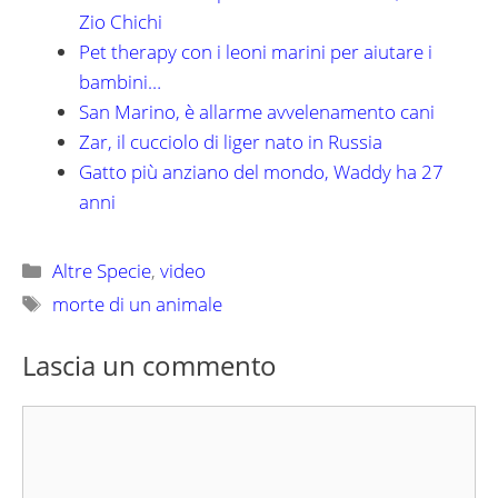
Zio Chichi
Pet therapy con i leoni marini per aiutare i
bambini…
San Marino, è allarme avvelenamento cani
Zar, il cucciolo di liger nato in Russia
Gatto più anziano del mondo, Waddy ha 27
anni
Categorie
Altre Specie
,
video
Tag
morte di un animale
Lascia un commento
Commento