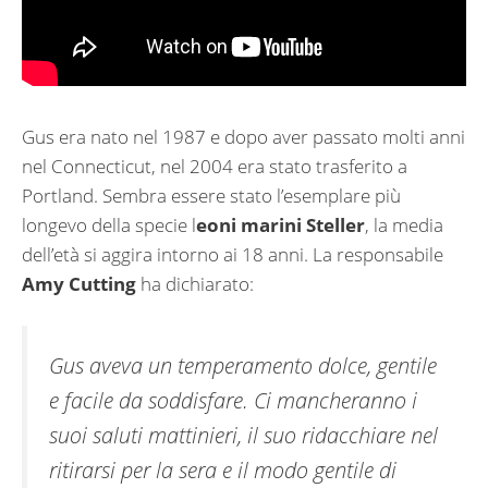
Gus era nato nel 1987 e dopo aver passato molti anni
nel Connecticut, nel 2004 era stato trasferito a
Portland. Sembra essere stato l’esemplare più
longevo della specie l
eoni marini Steller
, la media
dell’età si aggira intorno ai 18 anni. La responsabile
Amy Cutting
ha dichiarato:
Gus aveva un temperamento dolce, gentile
e facile da soddisfare. Ci mancheranno i
suoi saluti mattinieri, il suo ridacchiare nel
ritirarsi per la sera e il modo gentile di