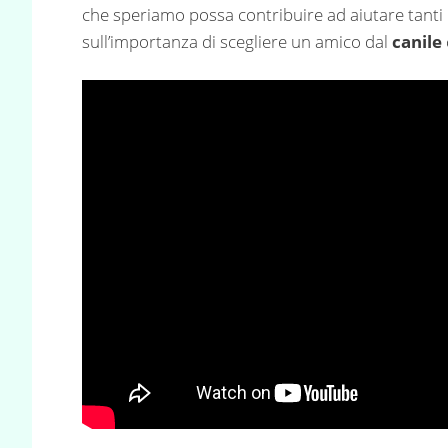
che speriamo possa contribuire ad aiutare tanti ca
sull’importanza di scegliere un amico dal
canile