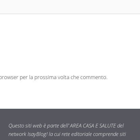
o browser per la prossima volta che commento.
Questo siti web è parte dell’ AREA CASA E SALUTE del
network IsayBlog! la cui rete editoriale comprende siti