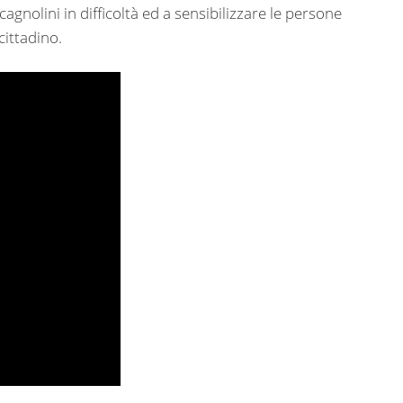
gnolini in difficoltà ed a sensibilizzare le persone
cittadino.