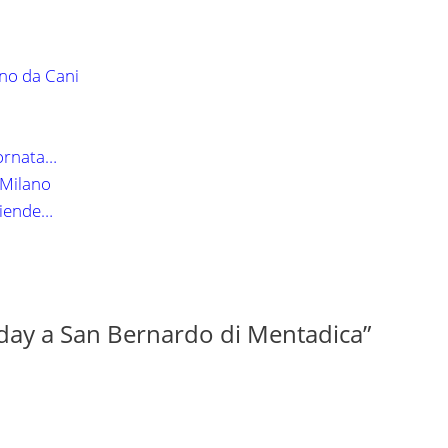
no da Cani
iornata…
 Milano
aziende…
ay a San Bernardo di Mentadica”