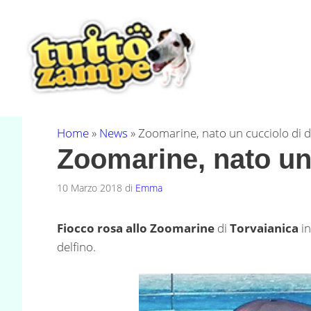
Vai
al
contenuto
Home
»
News
»
Zoomarine, nato un cucciolo di d
Zoomarine, nato un 
10 Marzo 2018
di
Emma
Fiocco rosa allo Zoomarine
di
Torvaianica
in
delfino.