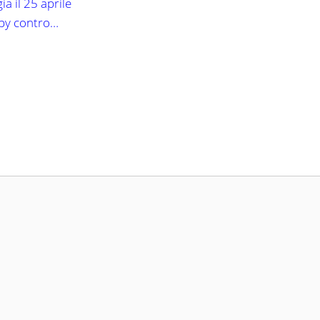
a il 25 aprile
apy contro…