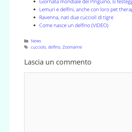
Giornata mondiale del Pinguino, si festeggi
Lemuri e delfini, anche con loro pet ther
Ravenna, nati due cuccioli di tigre
Come nasce un delfino (VIDEO)
Categorie
News
Tag
cucciolo
,
delfino
,
Zoomarine
Lascia un commento
Commento