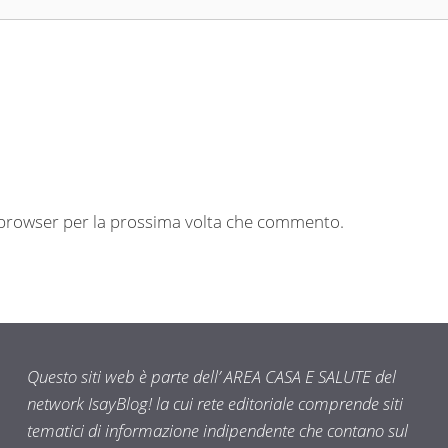
o browser per la prossima volta che commento.
Questo siti web è parte dell’ AREA CASA E SALUTE del
network IsayBlog! la cui rete editoriale comprende siti
tematici di informazione indipendente che contano sul