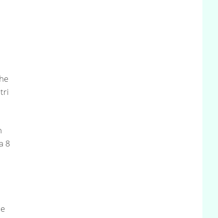
che
tri
n
a 8
ne