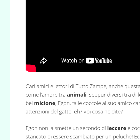
Cari amici e lettori di Tutto Zampe, anche ques
come l’amore tra
animali
, seppur diversi tra d
bel
micione
, Egon, fa le coccole al suo amico ca
attenzioni del gatto, eh? Voi cosa ne dite?
Egon non la smette un secondo di
leccare
e coc
stancato di essere scambiato per un peluche! Ec