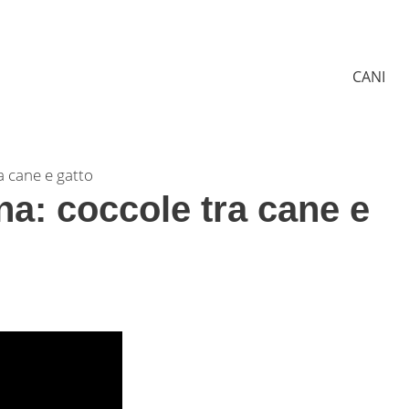
CANI
a cane e gatto
na: coccole tra cane e