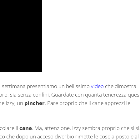
ta settimana presentiamo un bellissimo
video
che dimostra
i loro, sia senza confini. Guardate con quanta tenerezza ques
ne Izzy, un
pincher
. Pare proprio che il cane apprezzi le
colare il
cane
. Ma, attenzione, Izzy sembra proprio che si si
co che dopo un acceso diverbio rimette le cose a posto e al