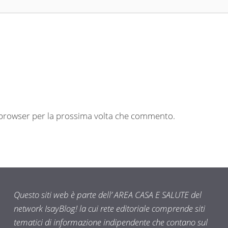
o browser per la prossima volta che commento.
Questo siti web è parte dell’ AREA CASA E SALUTE del
network IsayBlog! la cui rete editoriale comprende siti
tematici di informazione indipendente che contano sul