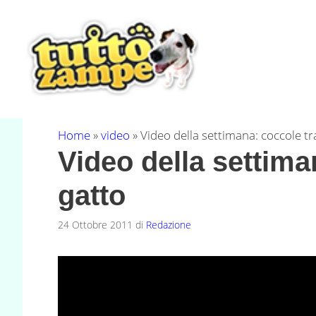
Vai
al
contenuto
Home
»
video
»
Video della settimana: coccole tr
Video della settima
gatto
24 Ottobre 2011
di
Redazione