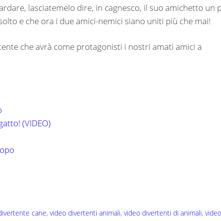
rdare, lasciatemelo dire, in cagnesco, il suo amichetto un 
risolto e che ora i due amici-nemici siano uniti più che mai!
tente che avrà come protagonisti i nostri amati amici a
o
 gatto! (VIDEO)
 topo
divertente cane
,
video divertenti animali
,
video divertenti di animali
,
vide