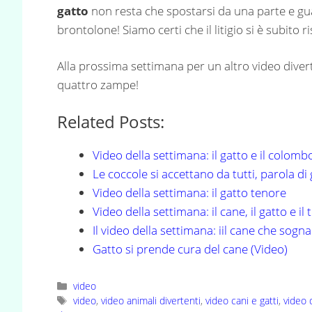
gatto
non resta che spostarsi da una parte e gua
brontolone! Siamo certi che il litigio si è subito 
Alla prossima settimana per un altro video diver
quattro zampe!
Related Posts:
Video della settimana: il gatto e il colomb
Le coccole si accettano da tutti, parola di
Video della settimana: il gatto tenore
Video della settimana: il cane, il gatto e il
Il video della settimana: iil cane che sogna
Gatto si prende cura del cane (Video)
Categorie
video
Tag
video
,
video animali divertenti
,
video cani e gatti
,
video 