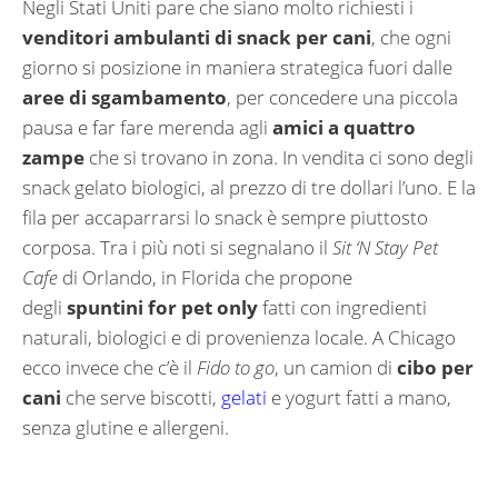
Negli Stati Uniti pare che siano molto richiesti i
venditori ambulanti di snack per cani
, che ogni
giorno si posizione in maniera strategica fuori dalle
aree di sgambamento
, per concedere una piccola
pausa e far fare merenda agli
amici a quattro
zampe
che si trovano in zona. In vendita ci sono degli
snack gelato biologici, al prezzo di tre dollari l’uno. E la
fila per accaparrarsi lo snack è sempre piuttosto
corposa. Tra i più noti si segnalano il
Sit ‘N Stay Pet
Cafe
di Orlando, in Florida che propone
degli
spuntini for pet only
fatti con ingredienti
naturali, biologici e di provenienza locale. A Chicago
ecco invece che c’è il
Fido to go
, un camion di
cibo per
cani
che serve biscotti,
gelati
e yogurt fatti a mano,
senza glutine e allergeni.