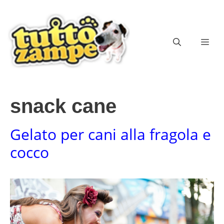
Vai
al
contenuto
ME
snack cane
Gelato per cani alla fragola e
cocco