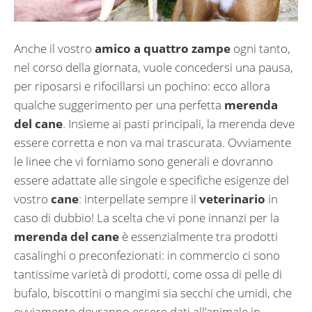
Anche il vostro
amico a quattro zampe
ogni tanto,
nel corso della giornata, vuole concedersi una pausa,
per riposarsi e rifocillarsi un pochino: ecco allora
qualche suggerimento per una perfetta
merenda
del cane
. Insieme ai pasti principali, la merenda deve
essere corretta e non va mai trascurata. Ovviamente
le linee che vi forniamo sono generali e dovranno
essere adattate alle singole e specifiche esigenze del
vostro
cane
: interpellate sempre il
veterinario
in
caso di dubbio! La scelta che vi pone innanzi per la
merenda del cane
è essenzialmente tra prodotti
casalinghi o preconfezionati: in commercio ci sono
tantissime varietà di prodotti, come ossa di pelle di
bufalo, biscottini o mangimi sia secchi che umidi, che
ovviamente dovranno essere dati all’animale in