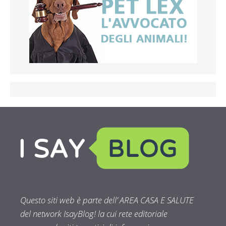
Questo siti web è parte dell’ AREA CASA E SALUTE
del network IsayBlog! la cui rete editoriale