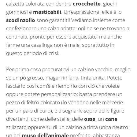
calzetta colorata con dentro
crocchette
, giochi
gommosi e
masticabili
. Un’espressione felice e lo
scodinzolio
sono garantiti! Vediamo insieme come
confezionare una calza adatta: online se ne trovano a
centinaia, pronte per essere acquistate, ma anche
farme una casalinga non è male, soprattutto in
questo periodo di crisi.
Per prima cosa procuratevi un calzino vecchio, meglio
se un pò grosso, magari in lana, tinta unita. Potete
lasciarlo così com’è e riempirlo con ciò che volete
oppure potete personalizzarlo: basta prendere un
pezzo di feltro colorato (lo vendono nelle mercerie
per un paio di euro), e disegnarle sopra delle figure
divertenti, come delle stelle, delle
ossa
, un
cane
stilizzato oppure su di un calzino a tinta unita neutro
un bel
muso dell’animale
preferito, abbastanza