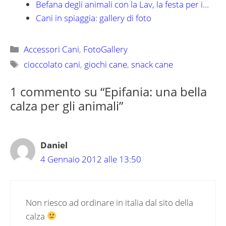
Befana degli animali con la Lav, la festa per i…
Cani in spiaggia: gallery di foto
Categorie
Accessori Cani
,
FotoGallery
Tag
cioccolato cani
,
giochi cane
,
snack cane
1 commento su “Epifania: una bella
calza per gli animali”
Daniel
4 Gennaio 2012 alle 13:50
Non riesco ad ordinare in italia dal sito della
calza