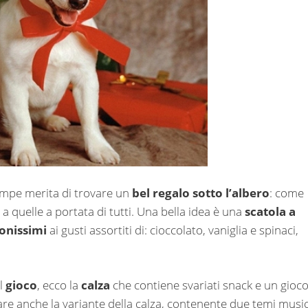
zampe merita di trovare un
bel regalo sotto l’albero
: come
 a quelle a portata di tutti. Una bella idea è una
scatola a
uonissimi
ai gusti assortiti di: cioccolato, vaniglia e spinaci,
el
gioco
, ecco la
calza
che contiene svariati snack e un gioc
tare anche la variante della calza, contenente due temi music