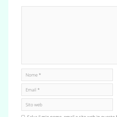
Commento
Nome
Email
Sito
web
Salva il mio nome, email e sito web in quest