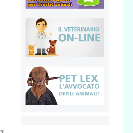
o
ali