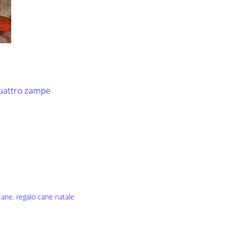
quattro zampe
 cane
,
regalo cane natale