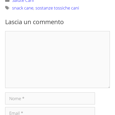
Salute Cani
Tag
snack cane
,
sostanze tossiche cani
Lascia un commento
Commento
Nome
Email