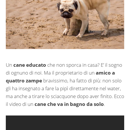
Un
cane educato
che non sporca in casa? E’ il sogno
di ognuno di noi. Ma il proprietario di un
amico a
quattro zampe
bravissimo, ha fatto di più: non solo
gli ha insegnato a fare la pipì direttamente nel water,
ma anche a tirare lo sciacquone dopo aver finito. Ecco
il video di un
cane che va in bagno da solo
.