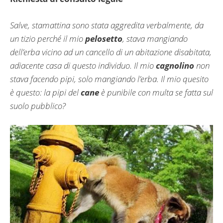
Salve, stamattina sono stata aggredita verbalmente, da
un tizio perché il mio
pelosetto
, stava mangiando
dell’erba vicino ad un cancello di un abitazione disabitata,
adiacente casa di questo individuo. Il mio
cagnolino
non
stava facendo pipi, solo mangiando l’erba. Il mio quesito
è questo: la pipi del
cane
è punibile con multa se fatta sul
suolo pubblico?