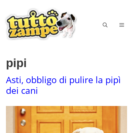
Vai
al
contenuto
ME
pipi
Asti, obbligo di pulire la pipì
dei cani