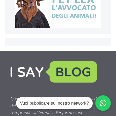
Questo siti web è parte dell’ AREA CASA E SALUTE
Vuoi pubblicare sul nostro network?
del network IsayBlog! la cui rete editoriale
comprende siti tematici di informazione