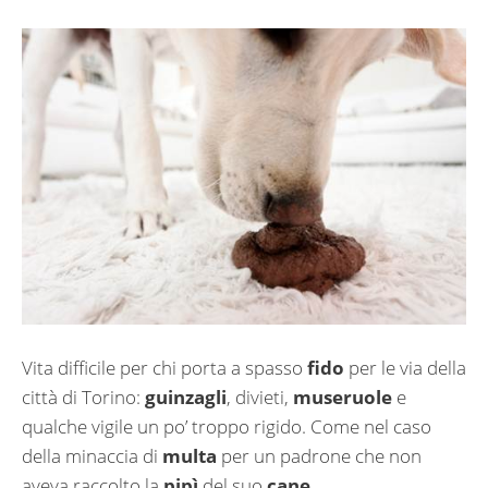
Vita difficile per chi porta a spasso
fido
per le via della
città di Torino:
guinzagli
, divieti,
museruole
e
qualche vigile un po’ troppo rigido. Come nel caso
della minaccia di
multa
per un padrone che non
aveva raccolto la
pipì
del suo
cane
…