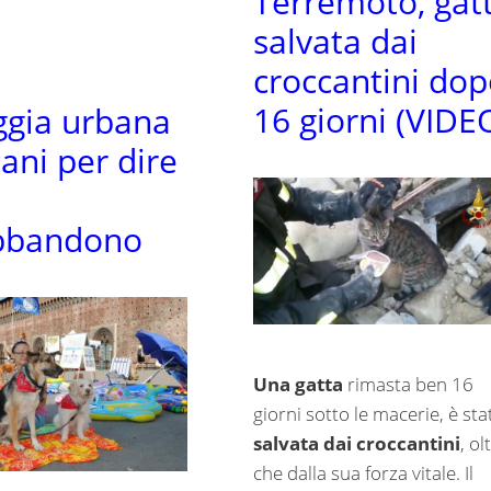
Terremoto, gat
salvata dai
croccantini do
16 giorni (VIDE
ggia urbana
ani per dire
abbandono
Una gatta
rimasta ben 16
giorni sotto le macerie, è sta
salvata dai croccantini
, ol
che dalla sua forza vitale. Il