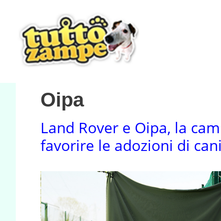
Vai
al
contenuto
Oipa
Land Rover e Oipa, la ca
favorire le adozioni di can