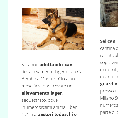
Sei cani
cantina 
recinti, a
sopravvi
Saranno
adottabili i cani
denutriti,
dell’allevamento lager di via Ca
quanto h
Bembo a Maerne. Circa un
guardie 
mese fa venne trovato un
presso u
allevamento lager
,
Milano S
sequestrato, dove
numerose
numerosissimi animali, ben
parte di
171 tra
pastori tedeschi e