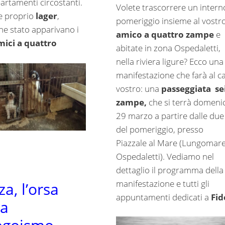
artamenti circostanti.
Volete trascorrere un intern
e proprio
lager
,
pomeriggio insieme al vostr
he stato apparivano i
amico a quattro zampe
e
mici a quattro
abitate in zona Ospedaletti,
nella riviera ligure? Ecco una
manifestazione che farà al c
vostro: una
passeggiata se
zampe,
che si terrà domeni
29 marzo a partire dalle due
del pomeriggio, presso
Piazzale al Mare (Lungomare
Ospedaletti). Vediamo nel
dettaglio il programma della
manifestazione e tutti gli
a, l’orsa
appuntamenti dedicati a
Fid
sa