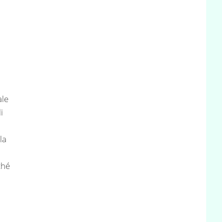
i
ale
i
la
ché