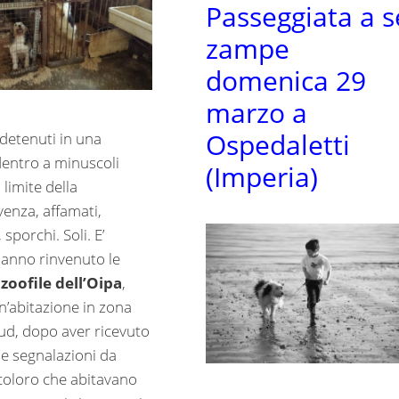
Passeggiata a s
zampe
domenica 29
marzo a
Ospedaletti
detenuti in una
dentro a minuscoli
(Imperia)
l limite della
venza, affamati,
 sporchi. Soli. E’
anno rinvenuto le
zoofile dell’Oipa
,
n’abitazione in zona
ud, dopo aver ricevuto
 segnalazioni da
 coloro che abitavano