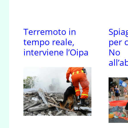
Terremoto in
Spia
tempo reale,
per c
interviene l’Oipa
No
all’