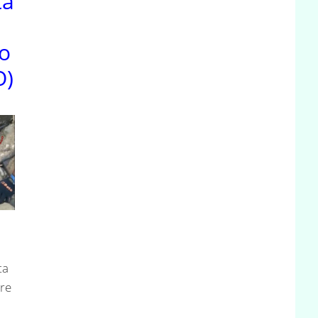
ta
po
O)
ta
tre