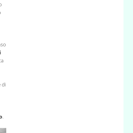
o
o
aso
i
ca
 di
o
.