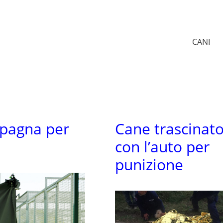
CANI
mpagna per
Cane trascinat
i
con l’auto per
punizione