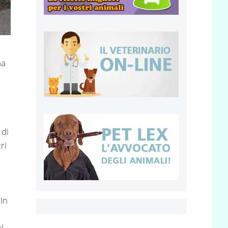
na
 di
ri
,
 In
l