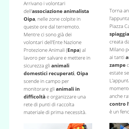
Arrivano i volontari
Torna an
dell’
associazione animalista
l’appunt
Oipa
, nelle zone colpite in
Piazza Ca
queste ore dal terremoto.
spiaggi
Mentre ci sono già dei
creata d
volontari dell’Ente Nazione
Milano pe
Protezione Animali (
Enpa
) al
ai tanti
a
lavoro per salvare e mettere in
zampe
c
sicurezza gli
animali
estate se
domestici recuperati
,
Oipa
L’appunt
scende in campo per
momento
monitorare gli
animali in
anche ra
difficoltà
e organizzare una
contro 
rete di punti di raccolta
è un fen
materiale di prima necessità.