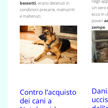
negli app
bassotti
, erano detenuti in
Un vero 
condizioni precarie, malnutriti
ecco in c
e maltenuti.
poveri
a
zampe
.
Daniz
Contro l’acquisto
ucci
dei cani a