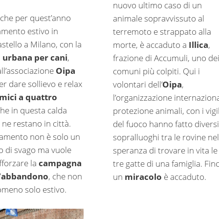
nuovo ultimo caso di un
che per quest’anno
animale sopravvissuto al
amento estivo in
terremoto e strappato alla
stello a Milano, con la
morte, è accaduto a
Illica
,
a urbana per cani
,
frazione di Accumuli, uno de
all’associazione
Oipa
comuni più colpiti. Qui i
r dare sollievo e relax
volontari dell’
Oipa
,
mici a quattro
l’organizzazione internazion
he in questa calda
protezione animali, con i vigil
 ne restano in città.
del fuoco hanno fatto diversi
amento non è solo un
sopralluoghi tra le rovine nel
 di svago ma vuole
speranza di trovare in vita le
fforzare la
campagna
tre gatte di una famiglia. Fin
l’abbandono
, che non
un
miracolo
è accaduto.
omeno solo estivo.