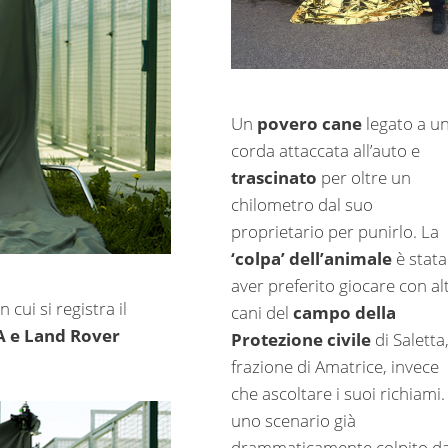
Un
povero cane
legato a u
corda attaccata all’auto e
trascinato
per oltre un
chilometro dal suo
proprietario per punirlo. La
‘colpa’ dell’animale
è stata
aver preferito giocare con alt
cui si registra il
cani del
campo della
 e Land Rover
Protezione civile
di Saletta
frazione di Amatrice, invece
che ascoltare i suoi richiami.
uno scenario già
drammaticamente colpito da