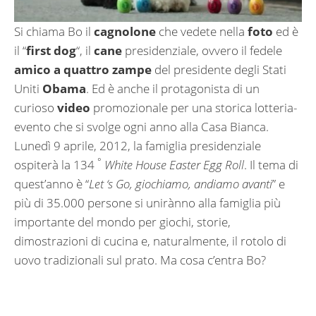
Si chiama Bo il
cagnolone
che vedete nella
foto
ed è
il “
first dog
“, il
cane
presidenziale, ovvero il fedele
amico a quattro zampe
del presidente degli Stati
Uniti
Obama
. Ed è anche il protagonista di un
curioso
video
promozionale per una storica lotteria-
evento che si svolge ogni anno alla Casa Bianca.
Lunedì 9 aprile, 2012, la famiglia presidenziale
°
ospiterà la 134
White House Easter Egg Roll
.
Il tema di
quest’anno è “
Let ‘s Go, giochiamo, andiamo avanti
” e
più di 35.000 persone si unirànno alla famiglia più
importante del mondo per giochi, storie,
dimostrazioni di cucina e, naturalmente, il rotolo di
uovo tradizionali sul prato.
Ma cosa c’entra Bo?