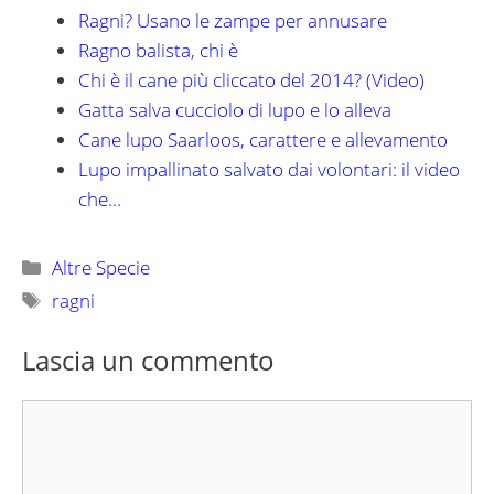
Ragni? Usano le zampe per annusare
Ragno balista, chi è
Chi è il cane più cliccato del 2014? (Video)
Gatta salva cucciolo di lupo e lo alleva
Cane lupo Saarloos, carattere e allevamento
Lupo impallinato salvato dai volontari: il video
che…
Categorie
Altre Specie
Tag
ragni
Lascia un commento
Commento