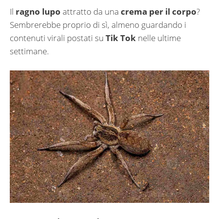
Il
ragno lupo
attratto da una
crema per il corpo
?
Sembrerebbe proprio di sì, almeno guardando i
contenuti virali postati su
Tik Tok
nelle ultime
settimane.