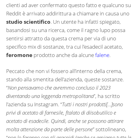
clienti ad aver confermato questo fatto e qualcuno su
Reddit è arrivato addirittura a chiamare in causa uno
studio scientifico
. Un utente ha infatti spiegato,
basandosi su una ricerca, come il ragno lupo possa
sentirsi attratto da questa crema per via di uno
specifico mix di sostanze, tra cui l’esadecil acetato,
feromone
prodotto anche da alcune
falene
.
Peccato che non vi fossero all’interno della crema,
stando alla smentita dell’azienda, queste sostanze.
“
Non pensavamo che avremmo concluso il 2023
diventando una leggenda metropolitana
”, ha scritto
l’azienda su Instagram. “
Tutti i nostri prodotti[…]sono
privi di acetato di farnesile, ftalato di diisobutilico e
acetato di esadecile. Quindi, anche se possono attirare
molta attenzione da parte delle persone
” sottolineano,
“
non lo faranno con gli aracnidi (anche se amiamo tutte le