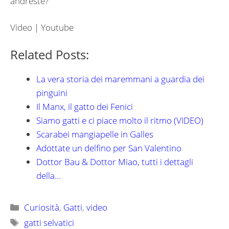
andreste?
Video | Youtube
Related Posts:
La vera storia dei maremmani a guardia dei
pinguini
Il Manx, il gatto dei Fenici
Siamo gatti e ci piace molto il ritmo (VIDEO)
Scarabei mangiapelle in Galles
Adottate un delfino per San Valentino
Dottor Bau & Dottor Miao, tutti i dettagli
della…
Categorie
Curiosità
,
Gatti
,
video
Tag
gatti selvatici