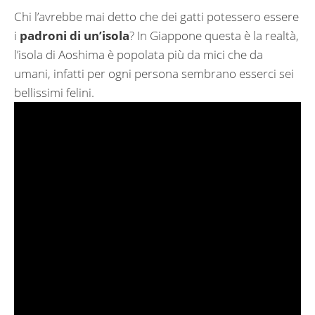
Chi l’avrebbe mai detto che dei gatti potessero essere
i
padroni di un’isola
? In Giappone questa è la realtà,
l’isola di Aoshima è popolata più da mici che da
umani, infatti per ogni persona sembrano esserci sei
bellissimi felini.