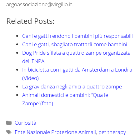
argoassociazione@virgilio.it
.
Related Posts:
Cani e gatti rendono i bambini più responsabili
Cani e gatti, sbagliato trattarli come bambini
Dog Pride sfilata a quattro zampe organizzata
dell'ENPA
In bicicletta con i gatti da Amsterdam a Londra
(Video)
La gravidanza negli amici a quattro zampe
Animali domestici e bambini: “Qua le
Zampe”(foto)
Categorie
Curiosità
Tag
Ente Nazionale Protezione Animali
,
pet therapy