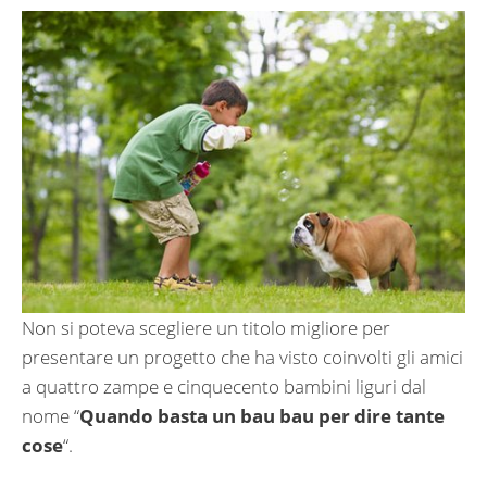
Non si poteva scegliere un titolo migliore per
presentare un progetto che ha visto coinvolti gli amici
a quattro zampe e cinquecento bambini liguri dal
nome “
Quando basta un bau bau per dire tante
cose
“.