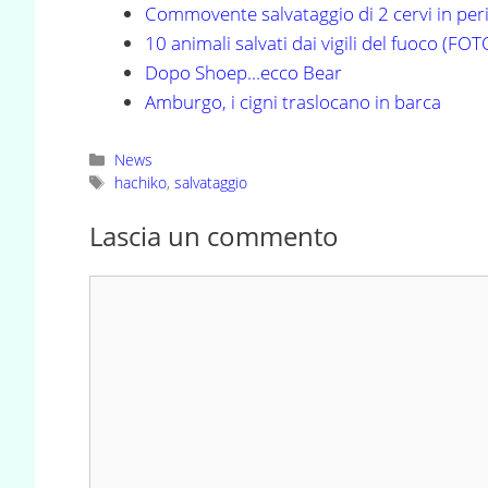
Commovente salvataggio di 2 cervi in per
10 animali salvati dai vigili del fuoco (FOT
Dopo Shoep...ecco Bear
Amburgo, i cigni traslocano in barca
Categorie
News
Tag
hachiko
,
salvataggio
Lascia un commento
Commento