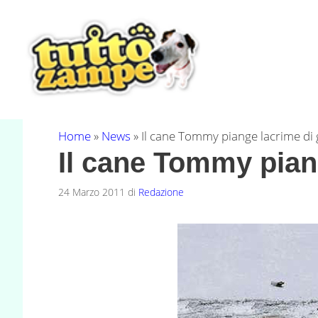
Vai
al
contenuto
Home
»
News
»
Il cane Tommy piange lacrime di 
Il cane Tommy pian
24 Marzo 2011
di
Redazione