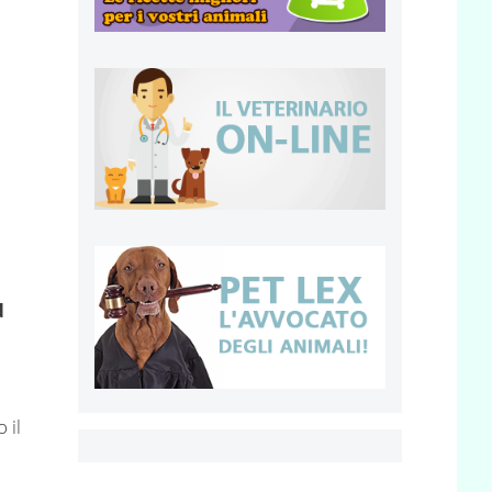
d
 il