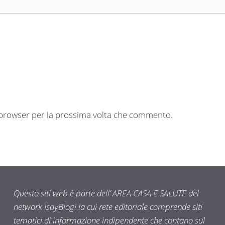
o browser per la prossima volta che commento.
Questo siti web è parte dell’ AREA CASA E SALUTE del
network IsayBlog! la cui rete editoriale comprende siti
tematici di informazione indipendente che contano sul