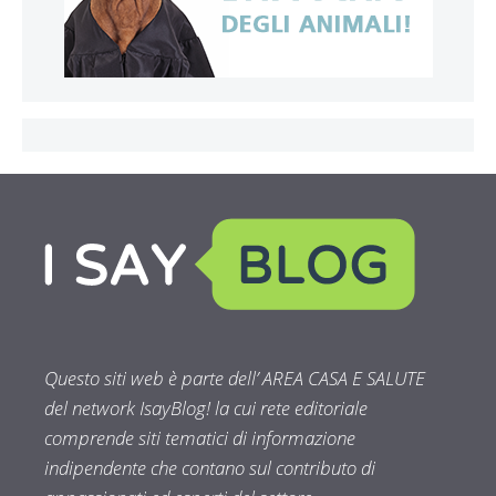
Questo siti web è parte dell’ AREA CASA E SALUTE
del network IsayBlog! la cui rete editoriale
comprende siti tematici di informazione
indipendente che contano sul contributo di