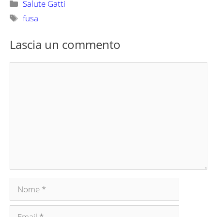
Categorie
Salute Gatti
Tag
fusa
Lascia un commento
Commento
Nome
Email