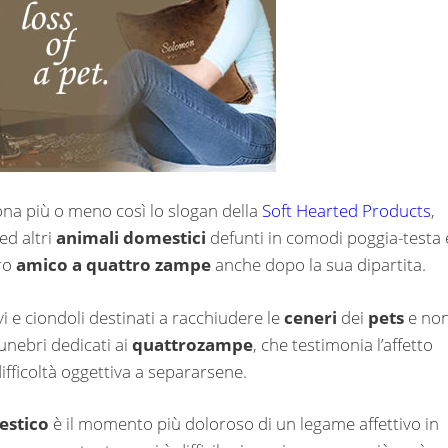
ona più o meno così lo slogan della
Soft Hearted Products
,
ed altri
animali domestici
defunti in comodi poggia-testa 
tro
amico a quattro zampe
anche dopo la sua dipartita.
vi e ciondoli destinati a racchiudere le
ceneri
dei
pets
e no
unebri dedicati ai
quattrozampe
, che testimonia l’affetto
ifficoltà oggettiva a separarsene.
estico
è il momento più doloroso di un legame affettivo in