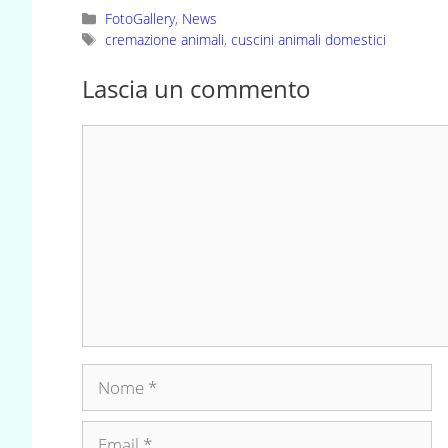
Categorie
FotoGallery
,
News
Tag
cremazione animali
,
cuscini animali domestici
Lascia un commento
Commento
Nome
Email