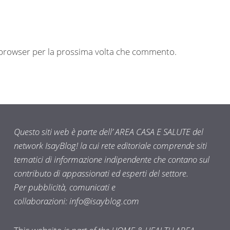
o browser per la prossima volta che commento.
Questo siti web è parte dell’ AREA CASA E SALUTE del
network IsayBlog! la cui rete editoriale comprende siti
tematici di informazione indipendente che contano sul
contributo di appassionati ed esperti del settore.
Per pubblicità, comunicati e
collaborazioni:
info@isayblog.com