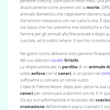
perenne crescita, costruito in molti mesi, una pre
drasticamente come avviene con la
morte
. Diff
animale domestico che rappresenti davvero qual
Vorremmo restassero con noi tutta la vita. E do
noi stessi che non potremo mai sostituirlo e ch
l’amore per gli animali alla fine prevale e dopo
cucciolo, ed è subito amore. Il cerchio ricomincia
Nei giorni scorsi abbiamo visto persino l’impassib
del suo adorato
cavallo
Drizzle
.
La disperazione per la
perdita
di un
animale d
solite
anfore
con le
ceneri
, o un posto nei
cimit
sufficiente a colmare un simile vuoto.
L’idea di
Patricia Moore
, dopo aver perso la sua c
ceneri
per continuare a dormire con lei. E in q
Da qui la trasformazione in business del
cuscin
cremazione
dell’animale e sopra ricamato il s