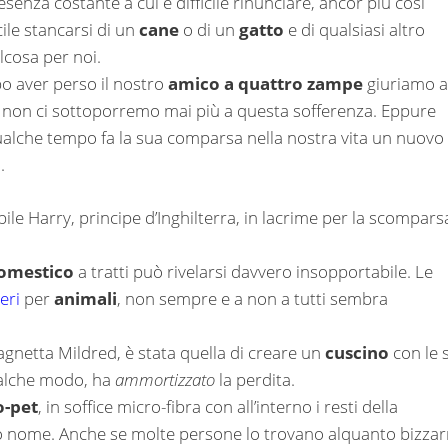
senza costante a cui è difficile rinunciare, ancor più così
icile stancarsi di un
cane
o di un
gatto
e di qualsiasi altro
cosa per noi.
po aver perso il nostro
amico a quattro zampe
giuriamo a
e non ci sottoporremo mai più a questa sofferenza. Eppure
 qualche tempo fa la sua comparsa nella nostra vita un nuovo
.
ile Harry, principe d’Inghilterra, in lacrime per la scompars
omestico
a tratti può rivelarsi davvero insopportabile. Le
eri
per
animali
, non sempre e a non a tutti sembra
agnetta Mildred, è stata quella di creare un
cuscino
con le 
ualche modo, ha
ammortizzato
la perdita.
o-pet
, in soffice micro-fibra con all’interno i resti della
uo nome. Anche se molte persone lo trovano alquanto bizzar