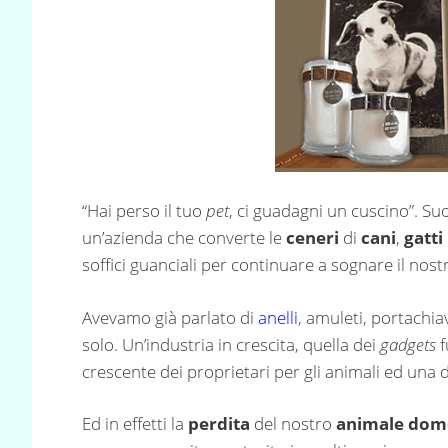
“Hai perso il tuo
pet
, ci guadagni un cuscino”. Su
un’azienda che converte le
ceneri
di
cani
,
gatti
soffici guanciali per continuare a sognare il nos
Avevamo già parlato di
anelli
, amuleti, portachia
solo. Un’industria in crescita, quella dei
gadgets
f
crescente dei proprietari per gli animali ed una d
Ed in effetti la
perdita
del nostro
animale dom