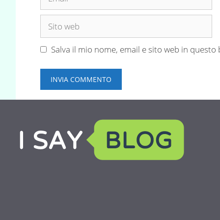
Sito
web
Salva il mio nome, email e sito web in quest