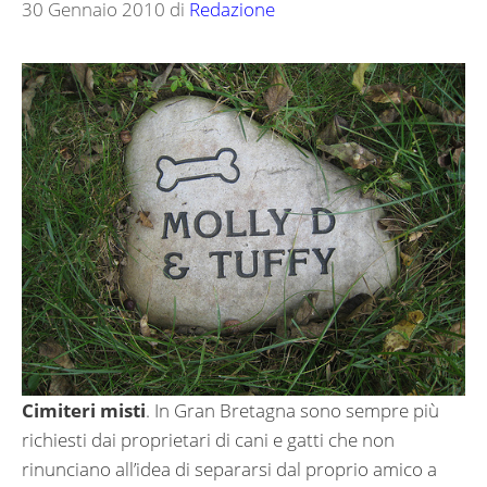
30 Gennaio 2010
di
Redazione
Cimiteri misti
. In Gran Bretagna sono sempre più
richiesti dai proprietari di cani e gatti che non
rinunciano all’idea di separarsi dal proprio amico a