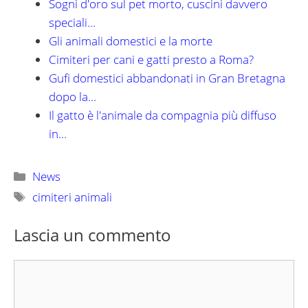
Sogni d'oro sul pet morto, cuscini davvero
speciali…
Gli animali domestici e la morte
Cimiteri per cani e gatti presto a Roma?
Gufi domestici abbandonati in Gran Bretagna
dopo la…
Il gatto è l'animale da compagnia più diffuso
in…
Categorie
News
Tag
cimiteri animali
Lascia un commento
Commento