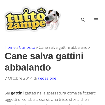
Vai
al
contenuto
ME
Home
»
Curiosità
»
Cane salva gattini abbaiando
Cane salva gattini
abbaiando
7 Ottobre 2014
di
Redazione
Sei
gattini
gettati nella spazzatura come se fossero
oggetti di cui sbarazzarsi. Una triste storia che si