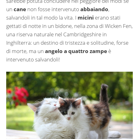
sarebbe potuta concludere nel peggiore dei modi se
un
cane
non fosse intervenuto
abbaiando
,
salvandoli in tal modo la vita. I
micini
erano stati
gettati di notte in un bidone, nella zona di Wicken Fen,
una riserva naturale nel Cambridgeshire in
Inghilterra: un destino di tristezza e solitudine, forse
di morte, ma un
angelo a quattro zampe
è
intervenuto salvandoli!