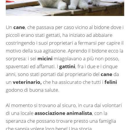
Un
cane
, che passava per caso vicino al bidone dove i
piccoli erano stati gettati, ha iniziato ad abbaiare
costringendo i suoi proprietari a fermarsi per capire il
motivo della sua agitazione. Aprendo il bidone ecco la
sorpresa: i sei
micini
miagolavano a più non posso,
spaventati ed affamati. I
gattini
, fra i due e i cinque
anni, sono stati portati dal proprietario del
cane
da
un
veterinario,
che ha assicurato che tutti i
felini
godono di buona salute.
Al momento si trovano al sicuro, in cura dai volontari
di una locale
associazione animalista
, con la
speranza che possano trovare presto una famiglia
che sappia volere loro bene! Una storia