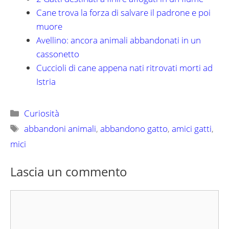
Cane trova la forza di salvare il padrone e poi
muore
Avellino: ancora animali abbandonati in un
cassonetto
Cuccioli di cane appena nati ritrovati morti ad
Istria
Categorie
Curiosità
Tag
abbandoni animali
,
abbandono gatto
,
amici gatti
,
mici
Lascia un commento
Commento