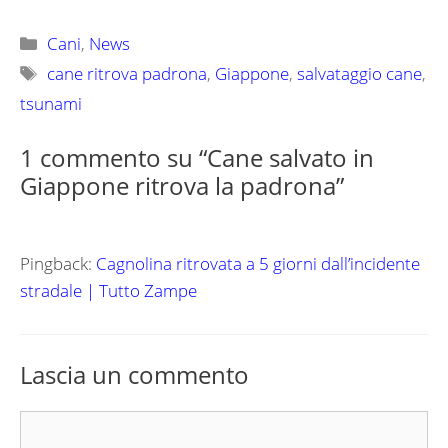
Categorie
Cani
,
News
Tag
cane ritrova padrona
,
Giappone
,
salvataggio cane
,
tsunami
1 commento su “Cane salvato in
Giappone ritrova la padrona”
Pingback:
Cagnolina ritrovata a 5 giorni dall’incidente
stradale | Tutto Zampe
Lascia un commento
Commento