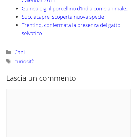
Calendar 2011"
Guinea pig, il porcellino d'India come animale…
Succiacapre, scoperta nuova specie
Trentino, confermata la presenza del gatto
selvatico
Categorie
Cani
Tag
curiosità
Lascia un commento
Commento