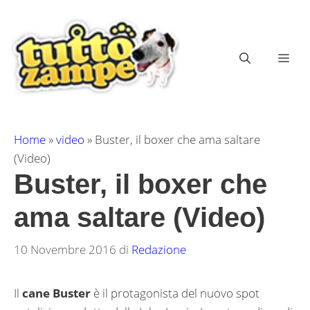
Vai
al
contenuto
ME
Home
»
video
»
Buster, il boxer che ama saltare
(Video)
Buster, il boxer che
ama saltare (Video)
10 Novembre 2016
di
Redazione
Il
cane Buster
è il protagonista del nuovo spot