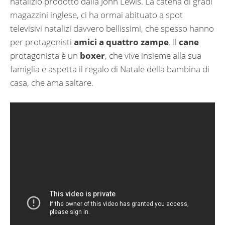
natalizio prodotto dalla John Lewis. La catena di gradi
magazzini inglese, ci ha ormai abituato a spot
televisivi natalizi davvero bellissimi, che spesso hanno
per protagonisti
amici a quattro zampe
. Il
cane
protagonista è un
boxer
, che vive insieme alla sua
famiglia e aspetta il regalo di Natale della bambina di
casa, che ama saltare.