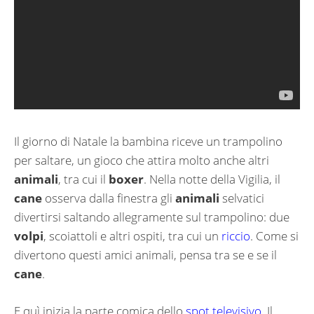
Il giorno di Natale la bambina riceve un trampolino
per saltare, un gioco che attira molto anche altri
animali
, tra cui il
boxer
. Nella notte della Vigilia, il
cane
osserva dalla finestra gli
animali
selvatici
divertirsi saltando allegramente sul trampolino: due
volpi
, scoiattoli e altri ospiti, tra cui un
riccio
. Come si
divertono questi amici animali, pensa tra se e se il
cane
.
E quì inizia la parte comica dello
spot televisivo
. Il